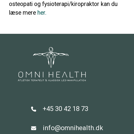
osteopati og fysioterapi/kiropraktor kan du
læse mere
her.
+45 30 42 18 73
info@omnihealth.dk